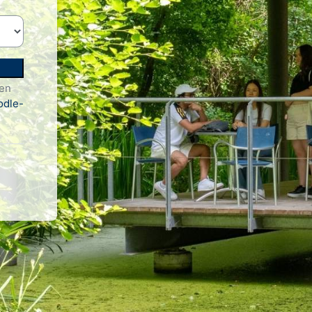
den
dle-