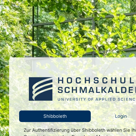
Zum Hauptinhalt
Anmelden b
Shibboleth
Login
Zur Authentifizierung über Shibboleth wählen Sie Ih